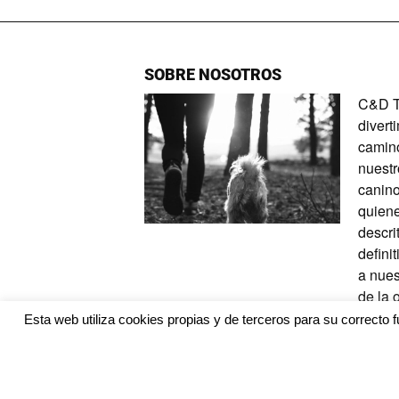
SOBRE NOSOTROS
C&D Ta
divert
camino
nuestr
canino
quiene
descri
defini
a nues
de la 
Esta web utiliza cookies propias y de terceros para su correcto f