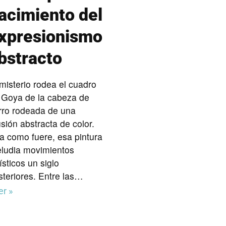
acimiento del
xpresionismo
bstracto
 misterio rodea el cuadro
 Goya de la cabeza de
rro rodeada de una
usión abstracta de color.
a como fuere, esa pintura
eludia movimientos
ísticos un siglo
steriores. Entre las…
er »