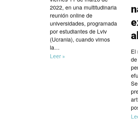
n
2022, en una multitudinaria
reunión online de
e
universidades, programada
por estudiantes de Lviv
a
(Ucrania), cuando vimos
la…
El
Leer »
de
pe
ef
Se
pr
art
po
Le