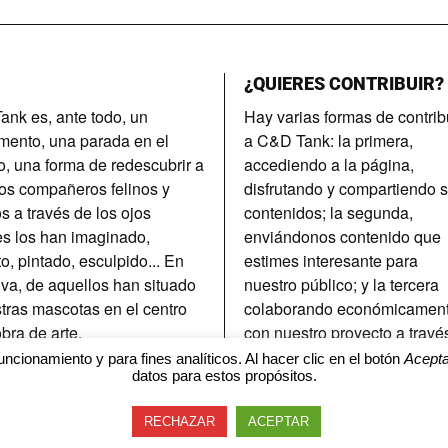
¿QUIERES CONTRIBUIR?
nk es, ante todo, un
Hay varias formas de contrib
imento, una parada en el
a C&D Tank: la primera,
, una forma de redescubrir a
accediendo a la página,
os compañeros felinos y
disfrutando y compartiendo 
s a través de los ojos
contenidos; la segunda,
s los han imaginado,
enviándonos contenido que
to, pintado, esculpido... En
estimes interesante para
tiva, de aquellos han situado
nuestro público; y la tercera
tras mascotas en el centro
colaborando económicamen
obra de arte.
con nuestro proyecto a travé
del patrocinio.
uncionamiento y para fines analíticos. Al hacer clic en el botón
Acepta
datos para estos propósitos.
RECHAZAR
ACEPTAR