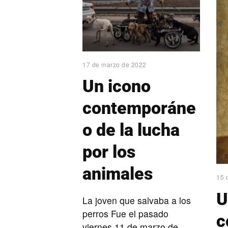
17 de marzo de 2022
Un icono
contemporáne
o de la lucha
por los
animales
15 
U
La joven que salvaba a los
perros Fue el pasado
c
viernes 11 de marzo de