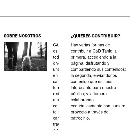
SOBRE NOSOTROS
¿QUIERES CONTRIBUIR?
C&D Tank
Hay varias formas de
es, ante
contribuir a C&D Tank: la
todo, un
primera, accediendo a la
divertimento,
página, disfrutando y
una parada
compartiendo sus contenidos;
en el
la segunda, enviándonos
camino, una
contenido que estimes
forma de
interesante para nuestro
redescubrir
público; y la tercera
a nuestros
colaborando
compañeros
económicamente con nuestro
felinos y
proyecto a través del
caninos a
patrocinio.
través de los
ojos quienes