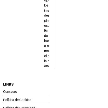
los han
imaginado,
descrito,
pintado,
esculpido...
En definitiva,
de aquellos
han situado
a nuestras
mascotas en
el centro de
la obra de
arte.
LINKS
Contacto
Política de Cookies
Política de Privacidad