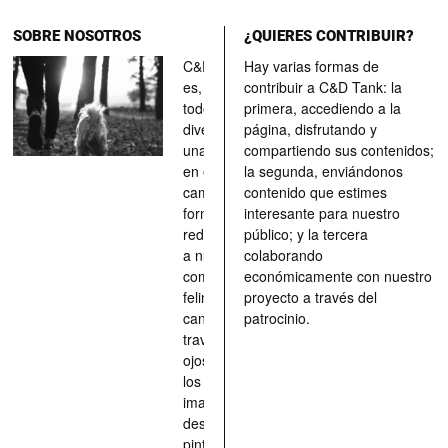
SOBRE NOSOTROS
¿QUIERES CONTRIBUIR?
C&D Tank
Hay varias formas de
es, ante
contribuir a C&D Tank: la
todo, un
primera, accediendo a la
divertimento,
página, disfrutando y
una parada
compartiendo sus contenidos;
en el
la segunda, enviándonos
camino, una
contenido que estimes
forma de
interesante para nuestro
redescubrir
público; y la tercera
a nuestros
colaborando
compañeros
económicamente con nuestro
felinos y
proyecto a través del
caninos a
patrocinio.
través de los
ojos quienes
los han
imaginado,
descrito,
pintado,