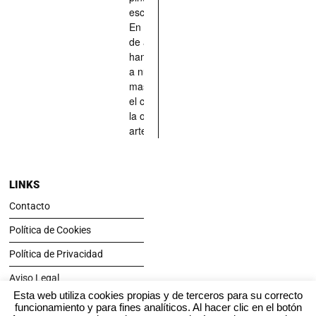
esculpido...
En definitiva,
de aquellos
han situado
a nuestras
mascotas en
el centro de
la obra de
arte.
LINKS
Contacto
Política de Cookies
Política de Privacidad
Aviso Legal
Esta web utiliza cookies propias y de terceros para su correcto
funcionamiento y para fines analíticos. Al hacer clic en el botón
SÍGUENOS