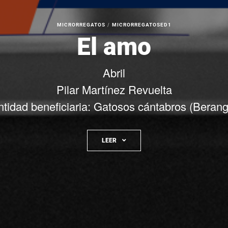
MICRORREGATOS
/
MICRORREGATOSED1
El amo
Abril
Pilar Martínez Revuelta
ntidad beneficiaria: Gatosos cántabros (Berang
LEER