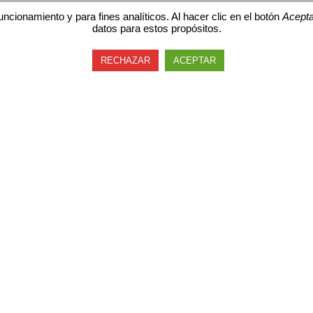
uncionamiento y para fines analíticos. Al hacer clic en el botón
Acepta
datos para estos propósitos.
RECHAZAR
ACEPTAR
al no es un juguete, así que no te lo puedo r
e doy el número de teléfono de una protecto