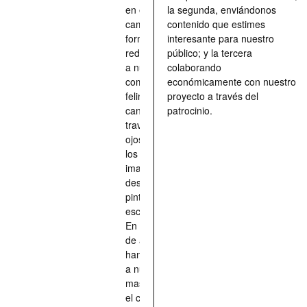
en el
la segunda, enviándonos
camino, una
contenido que estimes
forma de
interesante para nuestro
redescubrir
público; y la tercera
a nuestros
colaborando
compañeros
económicamente con nuestro
felinos y
proyecto a través del
caninos a
patrocinio.
través de los
ojos quienes
los han
imaginado,
descrito,
pintado,
esculpido...
En definitiva,
de aquellos
han situado
a nuestras
mascotas en
el centro de