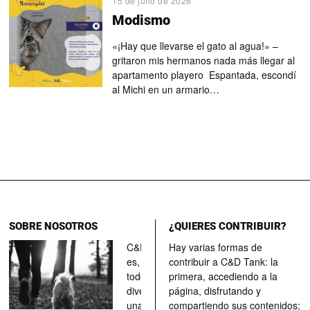
15 de julio de 2026
Modismo
«¡Hay que llevarse el gato al agua!» –
gritaron mis hermanos nada más llegar al
apartamento playero Espantada, escondí
al Michi en un armario…
SOBRE NOSOTROS
¿QUIERES CONTRIBUIR?
C&D Tank
Hay varias formas de
es, ante
contribuir a C&D Tank: la
todo, un
primera, accediendo a la
divertimento,
página, disfrutando y
una parada
compartiendo sus contenidos;