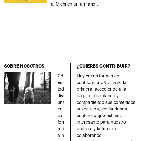
al Michi en un armario…
SOBRE NOSOTROS
¿QUIERES CONTRIBUIR?
C&D Tank
Hay varias formas de
es, ante
contribuir a C&D Tank: la
todo, un
primera, accediendo a la
divertimento,
página, disfrutando y
una parada
compartiendo sus contenidos;
en el
la segunda, enviándonos
camino, una
contenido que estimes
forma de
interesante para nuestro
redescubrir
público; y la tercera
a nuestros
colaborando