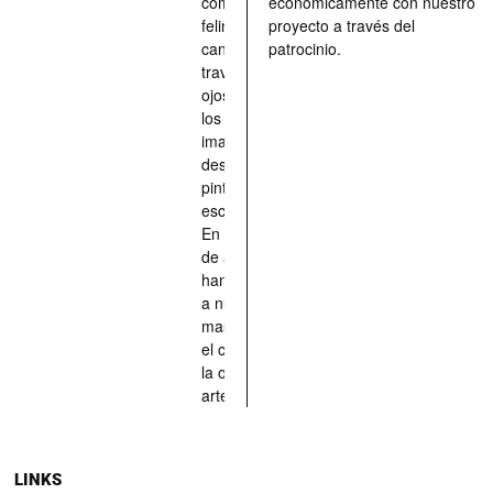
compañeros
económicamente con nuestro
felinos y
proyecto a través del
caninos a
patrocinio.
través de los
ojos quienes
los han
imaginado,
descrito,
pintado,
esculpido...
En definitiva,
de aquellos
han situado
a nuestras
mascotas en
el centro de
la obra de
arte.
LINKS