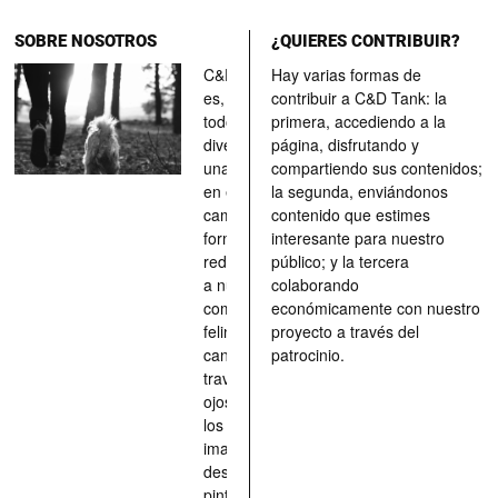
SOBRE NOSOTROS
¿QUIERES CONTRIBUIR?
C&D Tank
Hay varias formas de
es, ante
contribuir a C&D Tank: la
todo, un
primera, accediendo a la
divertimento,
página, disfrutando y
una parada
compartiendo sus contenidos;
en el
la segunda, enviándonos
camino, una
contenido que estimes
forma de
interesante para nuestro
redescubrir
público; y la tercera
a nuestros
colaborando
compañeros
económicamente con nuestro
felinos y
proyecto a través del
caninos a
patrocinio.
través de los
ojos quienes
los han
imaginado,
descrito,
pintado,