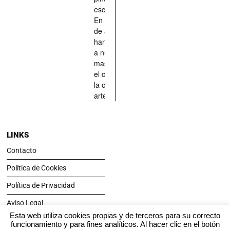
esculpido...
En definitiva,
de aquellos
han situado
a nuestras
mascotas en
el centro de
la obra de
arte.
LINKS
Contacto
Política de Cookies
Política de Privacidad
Aviso Legal
Esta web utiliza cookies propias y de terceros para su correcto
funcionamiento y para fines analíticos. Al hacer clic en el botón
SÍGUENOS