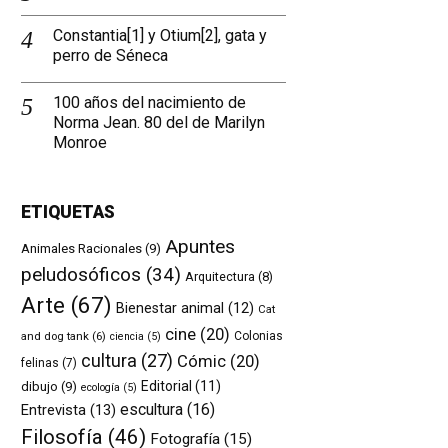
Constantia[1] y Otium[2], gata y
perro de Séneca
100 años del nacimiento de
Norma Jean. 80 del de Marilyn
Monroe
ETIQUETAS
Apuntes
Animales Racionales
(9)
peludosóficos
(34)
Arquitectura
(8)
Arte
(67)
Bienestar animal
(12)
Cat
cine
(20)
and dog tank
(6)
Colonias
ciencia
(5)
cultura
(27)
Cómic
(20)
felinas
(7)
Editorial
(11)
dibujo
(9)
ecología
(5)
escultura
(16)
Entrevista
(13)
Filosofía
(46)
Fotografía
(15)