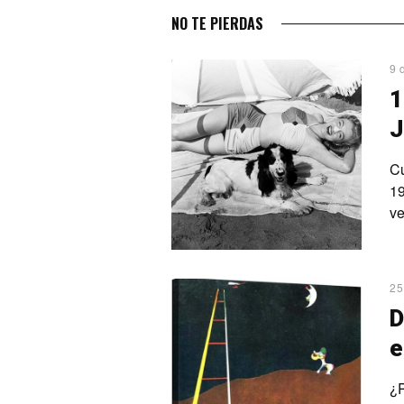
NO TE PIERDAS
9 
1
J
Cu
19
ve
25
D
e
¿P