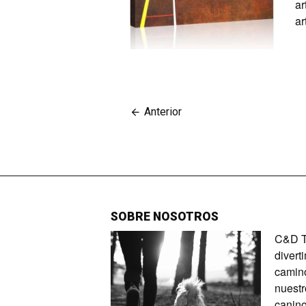
ar
ar
Anterior
SOBRE NOSOTROS
C&D Ta
divert
camino
nuestr
canino