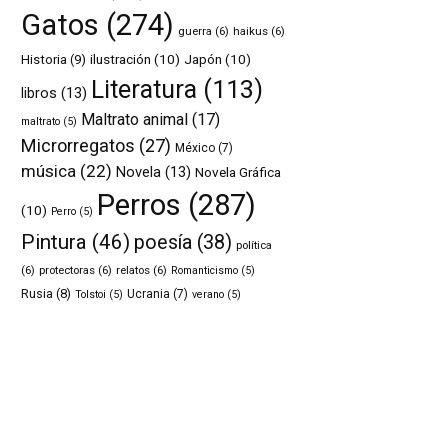
Gatos
(274)
guerra
(6)
haikus
(6)
ilustración
(10)
Japón
(10)
Historia
(9)
Literatura
(113)
libros
(13)
Maltrato animal
(17)
maltrato
(5)
Microrregatos
(27)
México
(7)
música
(22)
Novela
(13)
Novela Gráfica
Perros
(287)
(10)
Perro
(5)
Pintura
(46)
poesía
(38)
política
(6)
protectoras
(6)
relatos
(6)
Romanticismo
(5)
Rusia
(8)
Ucrania
(7)
Tolstoi
(5)
verano
(5)