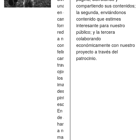
una parada
compartiendo sus contenidos;
en el
la segunda, enviándonos
camino, una
contenido que estimes
forma de
interesante para nuestro
redescubrir
público; y la tercera
a nuestros
colaborando
compañeros
económicamente con nuestro
felinos y
proyecto a través del
caninos a
patrocinio.
través de los
ojos quienes
los han
imaginado,
descrito,
pintado,
esculpido...
En definitiva,
de aquellos
han situado
a nuestras
mascotas en