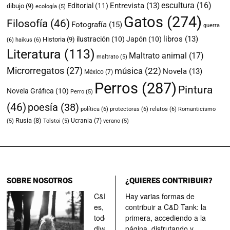
escultura
(16)
Entrevista
(13)
Editorial
(11)
dibujo
(9)
ecología
(5)
Gatos
(274)
Filosofía
(46)
Fotografía
(15)
guerra
libros
(13)
ilustración
(10)
Japón
(10)
Historia
(9)
(6)
haikus
(6)
Literatura
(113)
Maltrato animal
(17)
maltrato
(5)
Microrregatos
(27)
música
(22)
Novela
(13)
México
(7)
Perros
(287)
Pintura
Novela Gráfica
(10)
Perro
(5)
(46)
poesía
(38)
política
(6)
protectoras
(6)
relatos
(6)
Romanticismo
Rusia
(8)
Ucrania
(7)
(5)
Tolstoi
(5)
verano
(5)
SOBRE NOSOTROS
¿QUIERES CONTRIBUIR?
C&D Tank
Hay varias formas de
es, ante
contribuir a C&D Tank: la
todo, un
primera, accediendo a la
divertimento,
página, disfrutando y