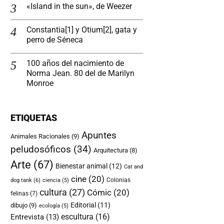
«Island in the sun», de Weezer
Constantia[1] y Otium[2], gata y
perro de Séneca
100 años del nacimiento de
Norma Jean. 80 del de Marilyn
Monroe
ETIQUETAS
Apuntes
Animales Racionales
(9)
peludosóficos
(34)
Arquitectura
(8)
Arte
(67)
Bienestar animal
(12)
Cat and
cine
(20)
dog tank
(6)
Colonias
ciencia
(5)
cultura
(27)
Cómic
(20)
felinas
(7)
Editorial
(11)
dibujo
(9)
ecología
(5)
escultura
(16)
Entrevista
(13)