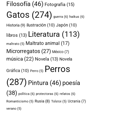
Filosofía
(46)
Fotografía
(15)
Gatos
(274)
guerra
(6)
haikus
(6)
ilustración
(10)
Japón
(10)
Historia
(9)
Literatura
(113)
libros
(13)
Maltrato animal
(17)
maltrato
(5)
Microrregatos
(27)
México
(7)
música
(22)
Novela
(13)
Novela
Perros
Gráfica
(10)
Perro
(5)
(287)
Pintura
(46)
poesía
(38)
política
(6)
protectoras
(6)
relatos
(6)
Rusia
(8)
Ucrania
(7)
Romanticismo
(5)
Tolstoi
(5)
verano
(5)