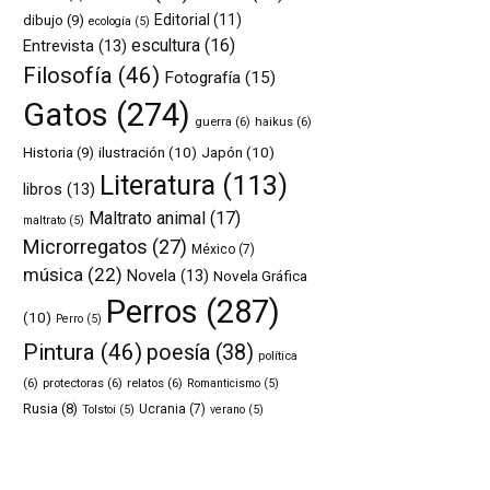
Editorial
(11)
dibujo
(9)
ecología
(5)
escultura
(16)
Entrevista
(13)
Filosofía
(46)
Fotografía
(15)
Gatos
(274)
guerra
(6)
haikus
(6)
ilustración
(10)
Japón
(10)
Historia
(9)
Literatura
(113)
libros
(13)
Maltrato animal
(17)
maltrato
(5)
Microrregatos
(27)
México
(7)
música
(22)
Novela
(13)
Novela Gráfica
Perros
(287)
(10)
Perro
(5)
Pintura
(46)
poesía
(38)
política
(6)
protectoras
(6)
relatos
(6)
Romanticismo
(5)
Rusia
(8)
Ucrania
(7)
Tolstoi
(5)
verano
(5)