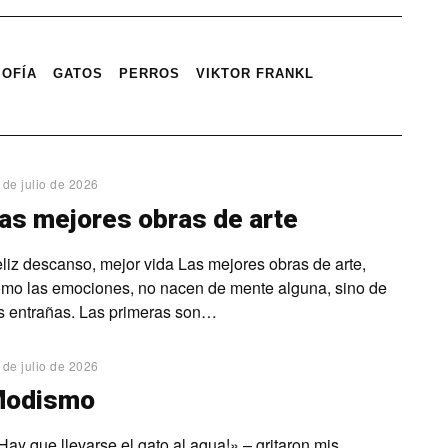
SOFÍA
GATOS
PERROS
VIKTOR FRANKL
 de julio de 2026
as mejores obras de arte
liz descanso, mejor vida Las mejores obras de arte,
mo las emociones, no nacen de mente alguna, sino de
s entrañas. Las primeras son…
 de julio de 2026
Modismo
Hay que llevarse el gato al agua!» – gritaron mis