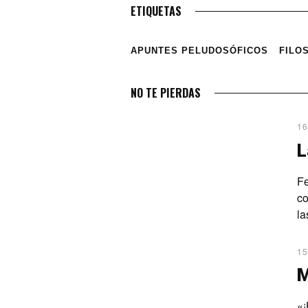
ETIQUETAS
APUNTES PELUDOSÓFICOS
FILO
NO TE PIERDAS
16
L
Fe
co
la
15
«¡