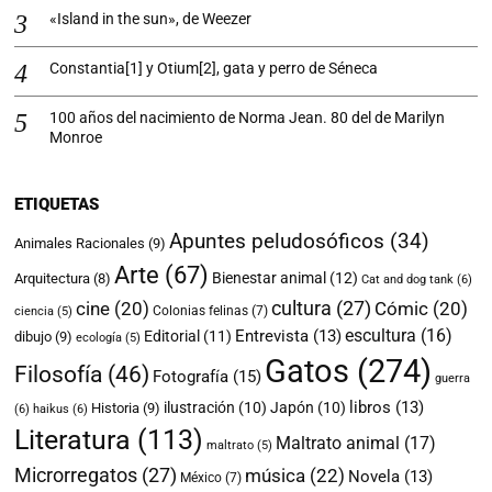
«Island in the sun», de Weezer
Constantia[1] y Otium[2], gata y perro de Séneca
100 años del nacimiento de Norma Jean. 80 del de Marilyn
Monroe
ETIQUETAS
Apuntes peludosóficos
(34)
Animales Racionales
(9)
Arte
(67)
Bienestar animal
(12)
Arquitectura
(8)
Cat and dog tank
(6)
cultura
(27)
cine
(20)
Cómic
(20)
Colonias felinas
(7)
ciencia
(5)
escultura
(16)
Entrevista
(13)
Editorial
(11)
dibujo
(9)
ecología
(5)
Gatos
(274)
Filosofía
(46)
Fotografía
(15)
guerra
libros
(13)
ilustración
(10)
Japón
(10)
Historia
(9)
(6)
haikus
(6)
Literatura
(113)
Maltrato animal
(17)
maltrato
(5)
Microrregatos
(27)
música
(22)
Novela
(13)
México
(7)