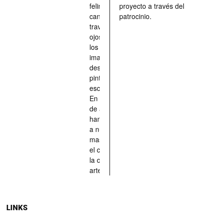
felinos y
proyecto a través del
caninos a
patrocinio.
través de los
ojos quienes
los han
imaginado,
descrito,
pintado,
esculpido...
En definitiva,
de aquellos
han situado
a nuestras
mascotas en
el centro de
la obra de
arte.
LINKS