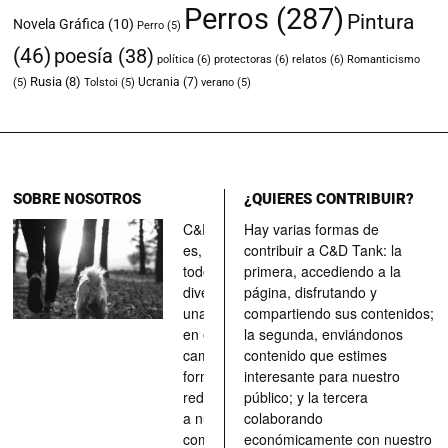
Perros
(287)
Pintura
Novela Gráfica
(10)
Perro
(5)
(46)
poesía
(38)
política
(6)
protectoras
(6)
relatos
(6)
Romanticismo
Rusia
(8)
Ucrania
(7)
(5)
Tolstoi
(5)
verano
(5)
SOBRE NOSOTROS
¿QUIERES CONTRIBUIR?
C&D Tank
Hay varias formas de
es, ante
contribuir a C&D Tank: la
todo, un
primera, accediendo a la
divertimento,
página, disfrutando y
una parada
compartiendo sus contenidos;
en el
la segunda, enviándonos
camino, una
contenido que estimes
forma de
interesante para nuestro
redescubrir
público; y la tercera
a nuestros
colaborando
compañeros
económicamente con nuestro