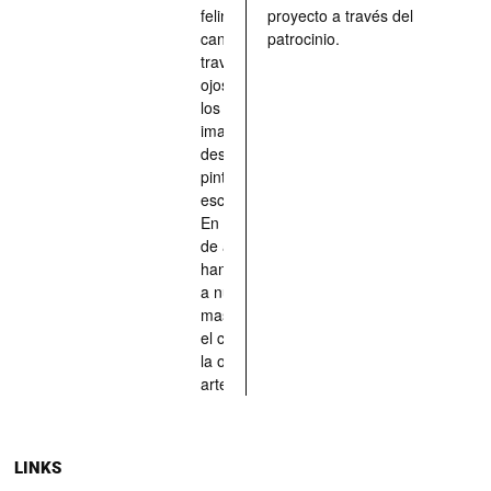
felinos y
proyecto a través del
caninos a
patrocinio.
través de los
ojos quienes
los han
imaginado,
descrito,
pintado,
esculpido...
En definitiva,
de aquellos
han situado
a nuestras
mascotas en
el centro de
la obra de
arte.
LINKS