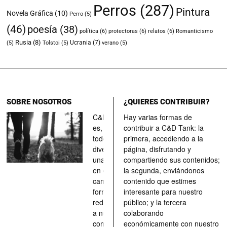
Perros
(287)
Pintura
Novela Gráfica
(10)
Perro
(5)
(46)
poesía
(38)
política
(6)
protectoras
(6)
relatos
(6)
Romanticismo
Rusia
(8)
Ucrania
(7)
(5)
Tolstoi
(5)
verano
(5)
SOBRE NOSOTROS
¿QUIERES CONTRIBUIR?
C&D Tank
Hay varias formas de
es, ante
contribuir a C&D Tank: la
todo, un
primera, accediendo a la
divertimento,
página, disfrutando y
una parada
compartiendo sus contenidos;
en el
la segunda, enviándonos
camino, una
contenido que estimes
forma de
interesante para nuestro
redescubrir
público; y la tercera
a nuestros
colaborando
compañeros
económicamente con nuestro