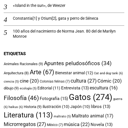
«Island in the sun», de Weezer
Constantia[1] y Otium[2], gata y perro de Séneca
100 años del nacimiento de Norma Jean. 80 del de Marilyn
Monroe
ETIQUETAS
Apuntes peludosóficos
(34)
Animales Racionales
(9)
Arte
(67)
Bienestar animal
(12)
Arquitectura
(8)
Cat and dog tank
(6)
cultura
(27)
cine
(20)
Cómic
(20)
Colonias felinas
(7)
ciencia
(5)
escultura
(16)
Entrevista
(13)
Editorial
(11)
dibujo
(9)
ecología
(5)
Gatos
(274)
Filosofía
(46)
Fotografía
(15)
guerra
libros
(13)
ilustración
(10)
Japón
(10)
Historia
(9)
(6)
haikus
(6)
Literatura
(113)
Maltrato animal
(17)
maltrato
(5)
Microrregatos
(27)
música
(22)
Novela
(13)
México
(7)