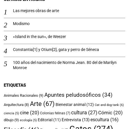
Las mejores obras de arte
Modismo
«Island in the sun», de Weezer
Constantia[1] y Otium[2], gata y perro de Séneca
100 años del nacimiento de Norma Jean. 80 del de Marilyn
Monroe
ETIQUETAS
Apuntes peludosóficos
(34)
Animales Racionales
(9)
Arte
(67)
Bienestar animal
(12)
Arquitectura
(8)
Cat and dog tank
(6)
cultura
(27)
cine
(20)
Cómic
(20)
Colonias felinas
(7)
ciencia
(5)
escultura
(16)
Entrevista
(13)
Editorial
(11)
dibujo
(9)
ecología
(5)