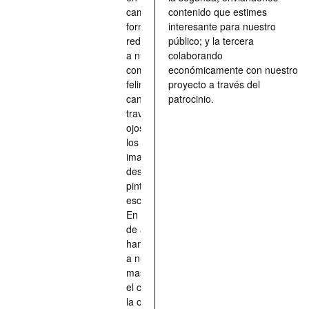
camino, una
contenido que estimes
forma de
interesante para nuestro
redescubrir
público; y la tercera
a nuestros
colaborando
compañeros
económicamente con nuestro
felinos y
proyecto a través del
caninos a
patrocinio.
través de los
ojos quienes
los han
imaginado,
descrito,
pintado,
esculpido...
En definitiva,
de aquellos
han situado
a nuestras
mascotas en
el centro de
la obra de