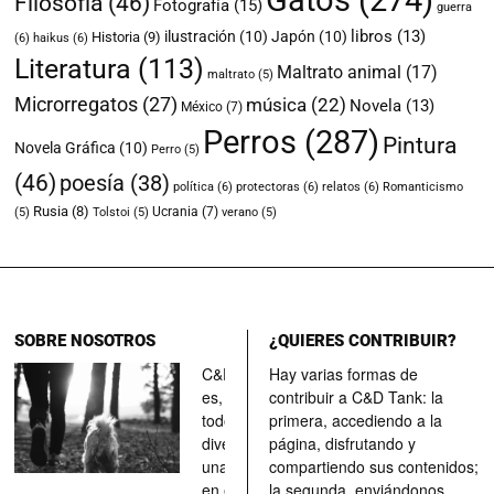
Gatos
(274)
Filosofía
(46)
Fotografía
(15)
guerra
libros
(13)
ilustración
(10)
Japón
(10)
Historia
(9)
(6)
haikus
(6)
Literatura
(113)
Maltrato animal
(17)
maltrato
(5)
Microrregatos
(27)
música
(22)
Novela
(13)
México
(7)
Perros
(287)
Pintura
Novela Gráfica
(10)
Perro
(5)
(46)
poesía
(38)
política
(6)
protectoras
(6)
relatos
(6)
Romanticismo
Rusia
(8)
Ucrania
(7)
(5)
Tolstoi
(5)
verano
(5)
SOBRE NOSOTROS
¿QUIERES CONTRIBUIR?
C&D Tank
Hay varias formas de
es, ante
contribuir a C&D Tank: la
todo, un
primera, accediendo a la
divertimento,
página, disfrutando y
una parada
compartiendo sus contenidos;
en el
la segunda, enviándonos