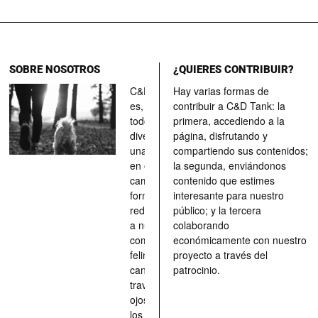
SOBRE NOSOTROS
¿QUIERES CONTRIBUIR?
C&D Tank
Hay varias formas de
es, ante
contribuir a C&D Tank: la
todo, un
primera, accediendo a la
divertimento,
página, disfrutando y
una parada
compartiendo sus contenidos;
en el
la segunda, enviándonos
camino, una
contenido que estimes
forma de
interesante para nuestro
redescubrir
público; y la tercera
a nuestros
colaborando
compañeros
económicamente con nuestro
felinos y
proyecto a través del
caninos a
patrocinio.
través de los
ojos quienes
los han