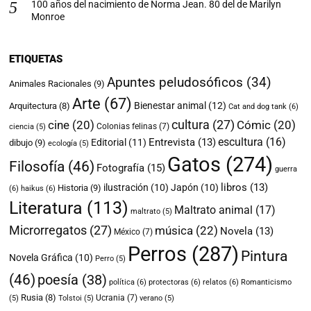
100 años del nacimiento de Norma Jean. 80 del de Marilyn
Monroe
ETIQUETAS
Apuntes peludosóficos
(34)
Animales Racionales
(9)
Arte
(67)
Bienestar animal
(12)
Arquitectura
(8)
Cat and dog tank
(6)
cultura
(27)
cine
(20)
Cómic
(20)
Colonias felinas
(7)
ciencia
(5)
escultura
(16)
Entrevista
(13)
Editorial
(11)
dibujo
(9)
ecología
(5)
Gatos
(274)
Filosofía
(46)
Fotografía
(15)
guerra
libros
(13)
ilustración
(10)
Japón
(10)
Historia
(9)
(6)
haikus
(6)
Literatura
(113)
Maltrato animal
(17)
maltrato
(5)
Microrregatos
(27)
música
(22)
Novela
(13)
México
(7)
Perros
(287)
Pintura
Novela Gráfica
(10)
Perro
(5)
(46)
poesía
(38)
política
(6)
protectoras
(6)
relatos
(6)
Romanticismo
Rusia
(8)
Ucrania
(7)
(5)
Tolstoi
(5)
verano
(5)