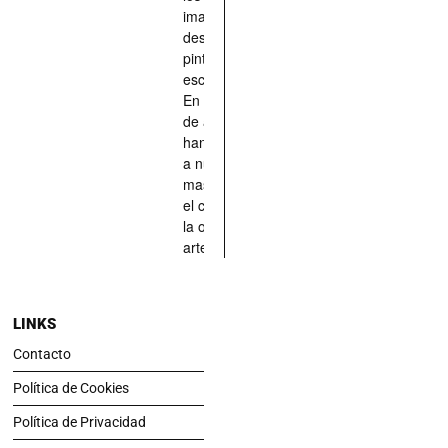
imaginado,
descrito,
pintado,
esculpido...
En definitiva,
de aquellos
han situado
a nuestras
mascotas en
el centro de
la obra de
arte.
LINKS
Contacto
Política de Cookies
Política de Privacidad