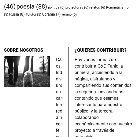
(46)
poesía
(38)
política
(6)
protectoras
(6)
relatos
(6)
Romanticismo
Rusia
(8)
Ucrania
(7)
(5)
Tolstoi
(5)
verano
(5)
SOBRE NOSOTROS
¿QUIERES CONTRIBUIR?
C&D Tank
Hay varias formas de
es, ante
contribuir a C&D Tank: la
todo, un
primera, accediendo a la
divertimento,
página, disfrutando y
una parada
compartiendo sus contenidos;
en el
la segunda, enviándonos
camino, una
contenido que estimes
forma de
interesante para nuestro
redescubrir
público; y la tercera
a nuestros
colaborando
compañeros
económicamente con nuestro
felinos y
proyecto a través del
caninos a
patrocinio.