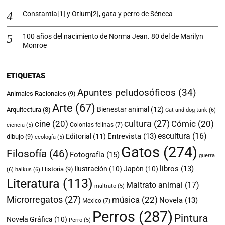
Constantia[1] y Otium[2], gata y perro de Séneca
100 años del nacimiento de Norma Jean. 80 del de Marilyn
Monroe
ETIQUETAS
Apuntes peludosóficos
(34)
Animales Racionales
(9)
Arte
(67)
Bienestar animal
(12)
Arquitectura
(8)
Cat and dog tank
(6)
cultura
(27)
cine
(20)
Cómic
(20)
Colonias felinas
(7)
ciencia
(5)
escultura
(16)
Entrevista
(13)
Editorial
(11)
dibujo
(9)
ecología
(5)
Gatos
(274)
Filosofía
(46)
Fotografía
(15)
guerra
libros
(13)
ilustración
(10)
Japón
(10)
Historia
(9)
(6)
haikus
(6)
Literatura
(113)
Maltrato animal
(17)
maltrato
(5)
Microrregatos
(27)
música
(22)
Novela
(13)
México
(7)
Perros
(287)
Pintura
Novela Gráfica
(10)
Perro
(5)