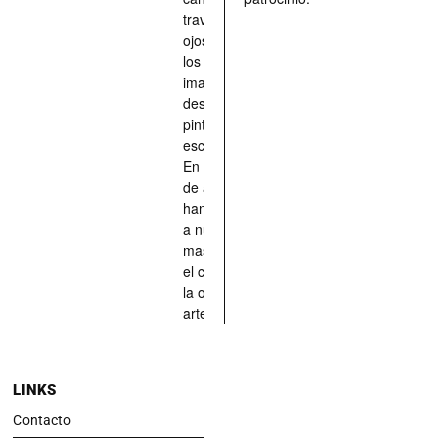
través de los
ojos quienes
los han
imaginado,
descrito,
pintado,
esculpido...
En definitiva,
de aquellos
han situado
a nuestras
mascotas en
el centro de
la obra de
arte.
LINKS
Contacto