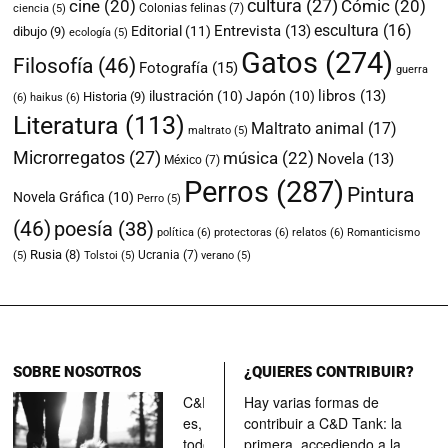
cultura
(27)
cine
(20)
Cómic
(20)
Colonias felinas
(7)
ciencia
(5)
escultura
(16)
Entrevista
(13)
Editorial
(11)
dibujo
(9)
ecología
(5)
Gatos
(274)
Filosofía
(46)
Fotografía
(15)
guerra
libros
(13)
ilustración
(10)
Japón
(10)
Historia
(9)
(6)
haikus
(6)
Literatura
(113)
Maltrato animal
(17)
maltrato
(5)
Microrregatos
(27)
música
(22)
Novela
(13)
México
(7)
Perros
(287)
Pintura
Novela Gráfica
(10)
Perro
(5)
(46)
poesía
(38)
política
(6)
protectoras
(6)
relatos
(6)
Romanticismo
Rusia
(8)
Ucrania
(7)
(5)
Tolstoi
(5)
verano
(5)
SOBRE NOSOTROS
¿QUIERES CONTRIBUIR?
C&D Tank
Hay varias formas de
es, ante
contribuir a C&D Tank: la
todo, un
primera, accediendo a la