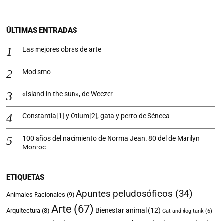
ÚLTIMAS ENTRADAS
Las mejores obras de arte
Modismo
«Island in the sun», de Weezer
Constantia[1] y Otium[2], gata y perro de Séneca
100 años del nacimiento de Norma Jean. 80 del de Marilyn
Monroe
ETIQUETAS
Apuntes peludosóficos
(34)
Animales Racionales
(9)
Arte
(67)
Bienestar animal
(12)
Arquitectura
(8)
Cat and dog tank
(6)