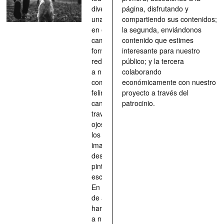
divertimento,
página, disfrutando y
una parada
compartiendo sus contenidos;
en el
la segunda, enviándonos
camino, una
contenido que estimes
forma de
interesante para nuestro
redescubrir
público; y la tercera
a nuestros
colaborando
compañeros
económicamente con nuestro
felinos y
proyecto a través del
caninos a
patrocinio.
través de los
ojos quienes
los han
imaginado,
descrito,
pintado,
esculpido...
En definitiva,
de aquellos
han situado
a nuestras