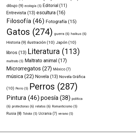
Editorial
(11)
dibujo
(9)
ecología
(5)
escultura
(16)
Entrevista
(13)
Filosofía
(46)
Fotografía
(15)
Gatos
(274)
guerra
(6)
haikus
(6)
ilustración
(10)
Japón
(10)
Historia
(9)
Literatura
(113)
libros
(13)
Maltrato animal
(17)
maltrato
(5)
Microrregatos
(27)
México
(7)
música
(22)
Novela
(13)
Novela Gráfica
Perros
(287)
(10)
Perro
(5)
Pintura
(46)
poesía
(38)
política
(6)
protectoras
(6)
relatos
(6)
Romanticismo
(5)
Rusia
(8)
Ucrania
(7)
Tolstoi
(5)
verano
(5)