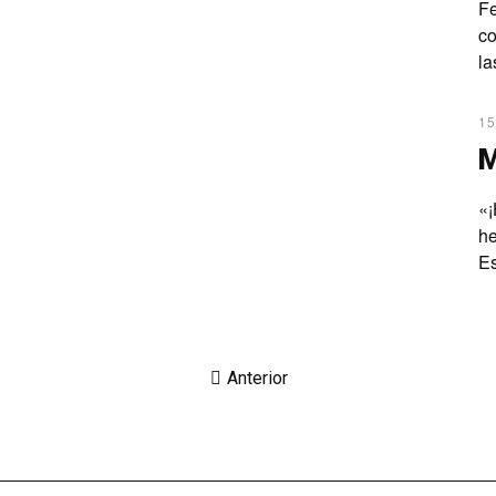
Fe
co
la
15
«¡
he
Es
Anterior