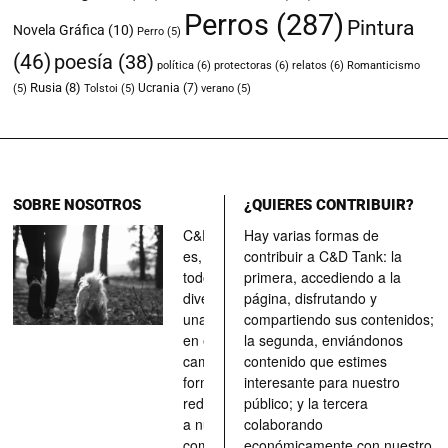
Perros
(287)
Pintura
Novela Gráfica
(10)
Perro
(5)
(46)
poesía
(38)
política
(6)
protectoras
(6)
relatos
(6)
Romanticismo
Rusia
(8)
Ucrania
(7)
(5)
Tolstoi
(5)
verano
(5)
SOBRE NOSOTROS
¿QUIERES CONTRIBUIR?
C&D Tank
Hay varias formas de
es, ante
contribuir a C&D Tank: la
todo, un
primera, accediendo a la
divertimento,
página, disfrutando y
una parada
compartiendo sus contenidos;
en el
la segunda, enviándonos
camino, una
contenido que estimes
forma de
interesante para nuestro
redescubrir
público; y la tercera
a nuestros
colaborando
compañeros
económicamente con nuestro