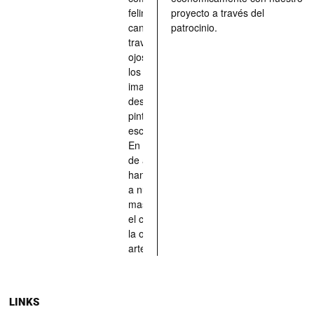
felinos y
proyecto a través del
caninos a
patrocinio.
través de los
ojos quienes
los han
imaginado,
descrito,
pintado,
esculpido...
En definitiva,
de aquellos
han situado
a nuestras
mascotas en
el centro de
la obra de
arte.
LINKS