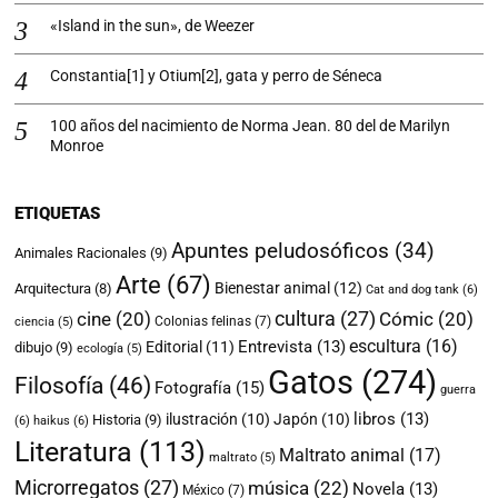
«Island in the sun», de Weezer
Constantia[1] y Otium[2], gata y perro de Séneca
100 años del nacimiento de Norma Jean. 80 del de Marilyn
Monroe
ETIQUETAS
Apuntes peludosóficos
(34)
Animales Racionales
(9)
Arte
(67)
Bienestar animal
(12)
Arquitectura
(8)
Cat and dog tank
(6)
cultura
(27)
cine
(20)
Cómic
(20)
Colonias felinas
(7)
ciencia
(5)
escultura
(16)
Entrevista
(13)
Editorial
(11)
dibujo
(9)
ecología
(5)
Gatos
(274)
Filosofía
(46)
Fotografía
(15)
guerra
libros
(13)
ilustración
(10)
Japón
(10)
Historia
(9)
(6)
haikus
(6)
Literatura
(113)
Maltrato animal
(17)
maltrato
(5)
Microrregatos
(27)
música
(22)
Novela
(13)
México
(7)