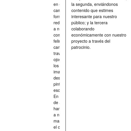
en el
la segunda, enviándonos
camino, una
contenido que estimes
forma de
interesante para nuestro
redescubrir
público; y la tercera
a nuestros
colaborando
compañeros
económicamente con nuestro
felinos y
proyecto a través del
caninos a
patrocinio.
través de los
ojos quienes
los han
imaginado,
descrito,
pintado,
esculpido...
En definitiva,
de aquellos
han situado
a nuestras
mascotas en
el centro de