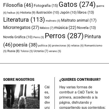
Gatos
(274)
Filosofía
(46)
Fotografía
(15)
guerra
libros
(13)
ilustración
(10)
Japón
(10)
Historia
(9)
(6)
haikus
(6)
Literatura
(113)
Maltrato animal
(17)
maltrato
(5)
Microrregatos
(27)
música
(22)
Novela
(13)
México
(7)
Perros
(287)
Pintura
Novela Gráfica
(10)
Perro
(5)
(46)
poesía
(38)
política
(6)
protectoras
(6)
relatos
(6)
Romanticismo
Rusia
(8)
Ucrania
(7)
(5)
Tolstoi
(5)
verano
(5)
SOBRE NOSOTROS
¿QUIERES CONTRIBUIR?
C&D Tank
Hay varias formas de
es, ante
contribuir a C&D Tank: la
todo, un
primera, accediendo a la
divertimento,
página, disfrutando y
una parada
compartiendo sus contenidos;