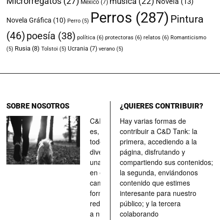
Microrregatos
(27)
música
(22)
Novela
(13)
México
(7)
Perros
(287)
Pintura
Novela Gráfica
(10)
Perro
(5)
(46)
poesía
(38)
política
(6)
protectoras
(6)
relatos
(6)
Romanticismo
Rusia
(8)
Ucrania
(7)
(5)
Tolstoi
(5)
verano
(5)
SOBRE NOSOTROS
¿QUIERES CONTRIBUIR?
C&D Tank
Hay varias formas de
es, ante
contribuir a C&D Tank: la
todo, un
primera, accediendo a la
divertimento,
página, disfrutando y
una parada
compartiendo sus contenidos;
en el
la segunda, enviándonos
camino, una
contenido que estimes
forma de
interesante para nuestro
redescubrir
público; y la tercera
a nuestros
colaborando