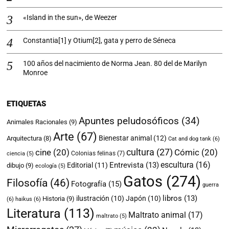
«Island in the sun», de Weezer
Constantia[1] y Otium[2], gata y perro de Séneca
100 años del nacimiento de Norma Jean. 80 del de Marilyn
Monroe
ETIQUETAS
Apuntes peludosóficos
(34)
Animales Racionales
(9)
Arte
(67)
Bienestar animal
(12)
Arquitectura
(8)
Cat and dog tank
(6)
cultura
(27)
cine
(20)
Cómic
(20)
Colonias felinas
(7)
ciencia
(5)
escultura
(16)
Entrevista
(13)
Editorial
(11)
dibujo
(9)
ecología
(5)
Gatos
(274)
Filosofía
(46)
Fotografía
(15)
guerra
libros
(13)
ilustración
(10)
Japón
(10)
Historia
(9)
(6)
haikus
(6)
Literatura
(113)
Maltrato animal
(17)
maltrato
(5)