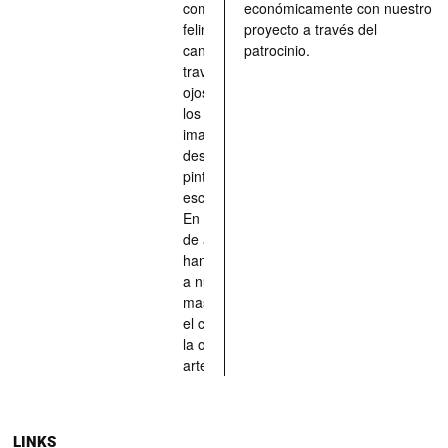
compañeros
económicamente con nuestro
felinos y
proyecto a través del
caninos a
patrocinio.
través de los
ojos quienes
los han
imaginado,
descrito,
pintado,
esculpido...
En definitiva,
de aquellos
han situado
a nuestras
mascotas en
el centro de
la obra de
arte.
LINKS