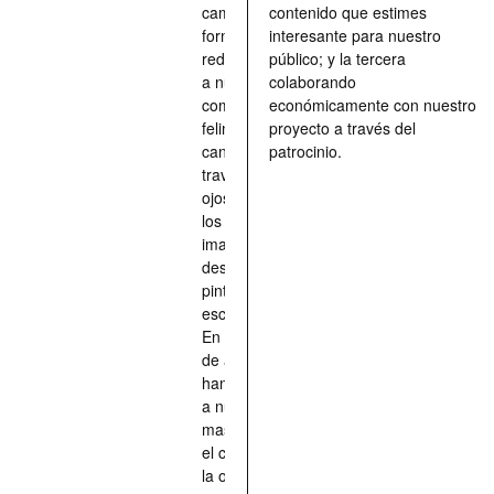
camino, una
contenido que estimes
forma de
interesante para nuestro
redescubrir
público; y la tercera
a nuestros
colaborando
compañeros
económicamente con nuestro
felinos y
proyecto a través del
caninos a
patrocinio.
través de los
ojos quienes
los han
imaginado,
descrito,
pintado,
esculpido...
En definitiva,
de aquellos
han situado
a nuestras
mascotas en
el centro de
la obra de