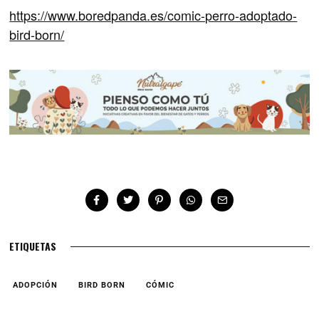
https://www.boredpanda.es/comic-perro-adoptado-
bird-born/
ETIQUETAS
ADOPCIÓN
BIRD BORN
CÓMIC