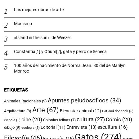
Las mejores obras de arte
Modismo
«Island in the sun», de Weezer
Constantia[1] y Otium[2], gata y perro de Séneca
100 años del nacimiento de Norma Jean. 80 del de Marilyn
Monroe
ETIQUETAS
Apuntes peludosóficos
(34)
Animales Racionales
(9)
Arte
(67)
Bienestar animal
(12)
Arquitectura
(8)
Cat and dog tank
(6)
cultura
(27)
cine
(20)
Cómic
(20)
Colonias felinas
(7)
ciencia
(5)
escultura
(16)
Entrevista
(13)
Editorial
(11)
dibujo
(9)
ecología
(5)
Gatos
(274)
Filosofía
(46)
Fotografía
(15)