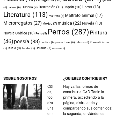
guerra
libros
(13)
ilustración
(10)
Japón
(10)
Historia
(9)
(6)
haikus
(6)
Literatura
(113)
Maltrato animal
(17)
maltrato
(5)
Microrregatos
(27)
música
(22)
Novela
(13)
México
(7)
Perros
(287)
Pintura
Novela Gráfica
(10)
Perro
(5)
(46)
poesía
(38)
política
(6)
protectoras
(6)
relatos
(6)
Romanticismo
Rusia
(8)
Ucrania
(7)
(5)
Tolstoi
(5)
verano
(5)
SOBRE NOSOTROS
¿QUIERES CONTRIBUIR?
C&D Tank
Hay varias formas de
es, ante
contribuir a C&D Tank: la
todo, un
primera, accediendo a la
divertimento,
página, disfrutando y
una parada
compartiendo sus contenidos;
en el
la segunda, enviándonos