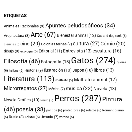
ETIQUETAS
Apuntes peludosóficos
(34)
Animales Racionales
(9)
Arte
(67)
Bienestar animal
(12)
Arquitectura
(8)
Cat and dog tank
(6)
cultura
(27)
cine
(20)
Cómic
(20)
Colonias felinas
(7)
ciencia
(5)
escultura
(16)
Entrevista
(13)
Editorial
(11)
dibujo
(9)
ecología
(5)
Gatos
(274)
Filosofía
(46)
Fotografía
(15)
guerra
libros
(13)
ilustración
(10)
Japón
(10)
Historia
(9)
(6)
haikus
(6)
Literatura
(113)
Maltrato animal
(17)
maltrato
(5)
Microrregatos
(27)
música
(22)
Novela
(13)
México
(7)
Perros
(287)
Pintura
Novela Gráfica
(10)
Perro
(5)
(46)
poesía
(38)
política
(6)
protectoras
(6)
relatos
(6)
Romanticismo
Rusia
(8)
Ucrania
(7)
(5)
Tolstoi
(5)
verano
(5)