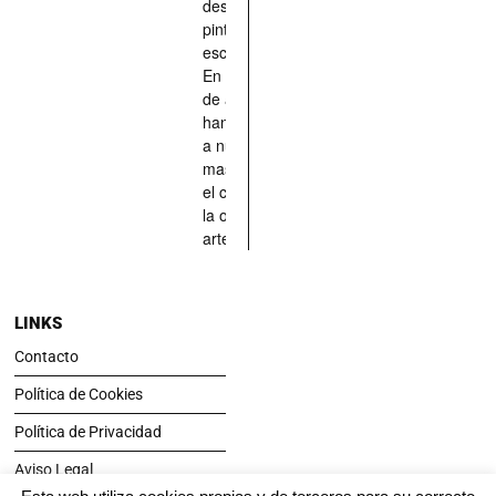
descrito,
pintado,
esculpido...
En definitiva,
de aquellos
han situado
a nuestras
mascotas en
el centro de
la obra de
arte.
LINKS
Contacto
Política de Cookies
Política de Privacidad
Aviso Legal