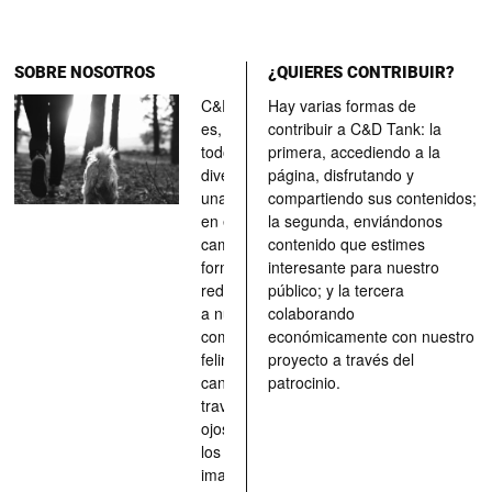
SOBRE NOSOTROS
¿QUIERES CONTRIBUIR?
C&D Tank
Hay varias formas de
es, ante
contribuir a C&D Tank: la
todo, un
primera, accediendo a la
divertimento,
página, disfrutando y
una parada
compartiendo sus contenidos;
en el
la segunda, enviándonos
camino, una
contenido que estimes
forma de
interesante para nuestro
redescubrir
público; y la tercera
a nuestros
colaborando
compañeros
económicamente con nuestro
felinos y
proyecto a través del
caninos a
patrocinio.
través de los
ojos quienes
los han
imaginado,