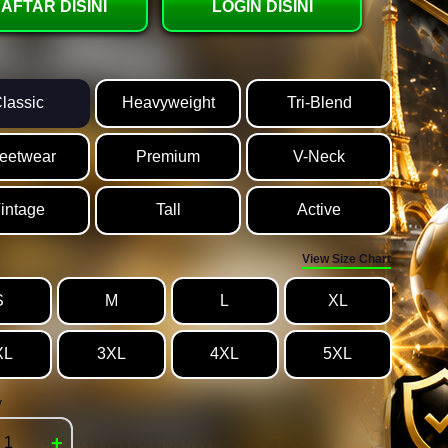
AFTAR DISINI
LOGIN DISINI
lassic
Heavyweight
Tri-Blend
reetwear
Premium
V-Neck
intage
Tall
Active
View Size Chart
S
M
L
XL
XL
3XL
4XL
5XL
y
+