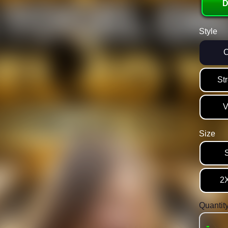
D
Style
C
St
V
Size
2
Quantit
-