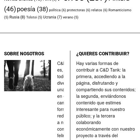
(46)
poesía
(38)
política
(6)
protectoras
(6)
relatos
(6)
Romanticismo
Rusia
(8)
Ucrania
(7)
(5)
Tolstoi
(5)
verano
(5)
SOBRE NOSOTROS
¿QUIERES CONTRIBUIR?
C&D Tank
Hay varias formas de
es, ante
contribuir a C&D Tank: la
todo, un
primera, accediendo a la
divertimento,
página, disfrutando y
una parada
compartiendo sus contenidos;
en el
la segunda, enviándonos
camino, una
contenido que estimes
forma de
interesante para nuestro
redescubrir
público; y la tercera
a nuestros
colaborando
compañeros
económicamente con nuestro
felinos y
proyecto a través del