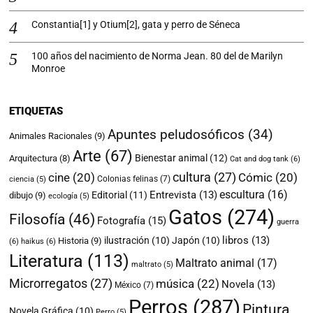
Constantia[1] y Otium[2], gata y perro de Séneca
100 años del nacimiento de Norma Jean. 80 del de Marilyn
Monroe
ETIQUETAS
Apuntes peludosóficos
(34)
Animales Racionales
(9)
Arte
(67)
Bienestar animal
(12)
Arquitectura
(8)
Cat and dog tank
(6)
cultura
(27)
cine
(20)
Cómic
(20)
Colonias felinas
(7)
ciencia
(5)
escultura
(16)
Entrevista
(13)
Editorial
(11)
dibujo
(9)
ecología
(5)
Gatos
(274)
Filosofía
(46)
Fotografía
(15)
guerra
libros
(13)
ilustración
(10)
Japón
(10)
Historia
(9)
(6)
haikus
(6)
Literatura
(113)
Maltrato animal
(17)
maltrato
(5)
Microrregatos
(27)
música
(22)
Novela
(13)
México
(7)
Perros
(287)
Pintura
Novela Gráfica
(10)
Perro
(5)