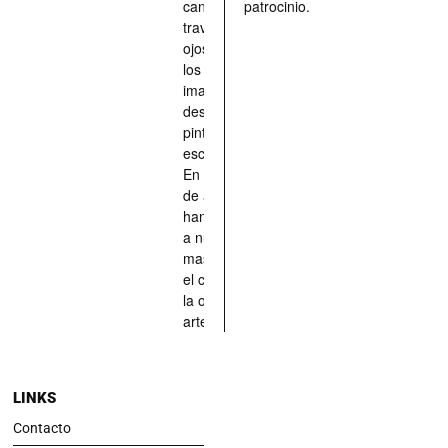
caninos a
patrocinio.
través de los
ojos quienes
los han
imaginado,
descrito,
pintado,
esculpido...
En definitiva,
de aquellos
han situado
a nuestras
mascotas en
el centro de
la obra de
arte.
LINKS
Contacto