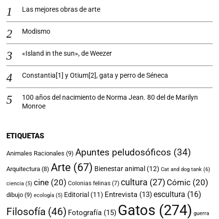
Las mejores obras de arte
Modismo
«Island in the sun», de Weezer
Constantia[1] y Otium[2], gata y perro de Séneca
100 años del nacimiento de Norma Jean. 80 del de Marilyn
Monroe
ETIQUETAS
Apuntes peludosóficos
(34)
Animales Racionales
(9)
Arte
(67)
Bienestar animal
(12)
Arquitectura
(8)
Cat and dog tank
(6)
cultura
(27)
cine
(20)
Cómic
(20)
Colonias felinas
(7)
ciencia
(5)
escultura
(16)
Entrevista
(13)
Editorial
(11)
dibujo
(9)
ecología
(5)
Gatos
(274)
Filosofía
(46)
Fotografía
(15)
guerra