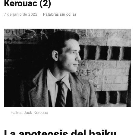
Kerouac (2)
7 de junio de 2022
Palabras sin collar
Haikus Jack Kerouac
La apoteosis del haiku