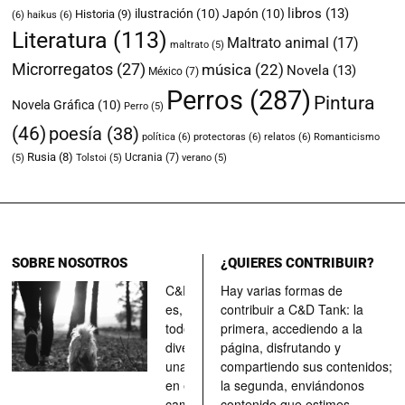
libros
(13)
ilustración
(10)
Japón
(10)
Historia
(9)
(6)
haikus
(6)
Literatura
(113)
Maltrato animal
(17)
maltrato
(5)
Microrregatos
(27)
música
(22)
Novela
(13)
México
(7)
Perros
(287)
Pintura
Novela Gráfica
(10)
Perro
(5)
(46)
poesía
(38)
política
(6)
protectoras
(6)
relatos
(6)
Romanticismo
Rusia
(8)
Ucrania
(7)
(5)
Tolstoi
(5)
verano
(5)
SOBRE NOSOTROS
¿QUIERES CONTRIBUIR?
C&D Tank
Hay varias formas de
es, ante
contribuir a C&D Tank: la
todo, un
primera, accediendo a la
divertimento,
página, disfrutando y
una parada
compartiendo sus contenidos;
en el
la segunda, enviándonos
camino, una
contenido que estimes