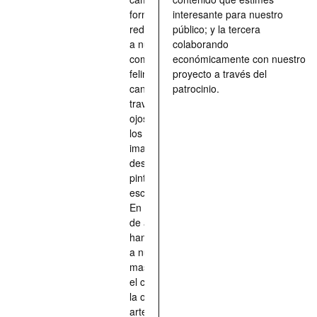
forma de
interesante para nuestro
redescubrir
público; y la tercera
a nuestros
colaborando
compañeros
económicamente con nuestro
felinos y
proyecto a través del
caninos a
patrocinio.
través de los
ojos quienes
los han
imaginado,
descrito,
pintado,
esculpido...
En definitiva,
de aquellos
han situado
a nuestras
mascotas en
el centro de
la obra de
arte.