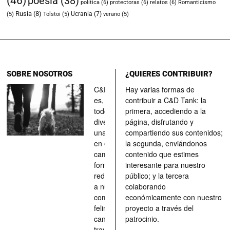
(46)
poesía
(38)
política
(6)
protectoras
(6)
relatos
(6)
Romanticismo
Rusia
(8)
Ucrania
(7)
(5)
Tolstoi
(5)
verano
(5)
SOBRE NOSOTROS
¿QUIERES CONTRIBUIR?
C&D Tank
Hay varias formas de
es, ante
contribuir a C&D Tank: la
todo, un
primera, accediendo a la
divertimento,
página, disfrutando y
una parada
compartiendo sus contenidos;
en el
la segunda, enviándonos
camino, una
contenido que estimes
forma de
interesante para nuestro
redescubrir
público; y la tercera
a nuestros
colaborando
compañeros
económicamente con nuestro
felinos y
proyecto a través del
caninos a
patrocinio.
través de los