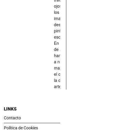
ojos quienes
los han
imaginado,
descrito,
pintado,
esculpido...
En definitiva,
de aquellos
han situado
a nuestras
mascotas en
el centro de
la obra de
arte.
LINKS
Contacto
Política de Cookies