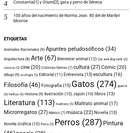
Constantia[1] y Otium[2], gata y perro de Séneca
100 años del nacimiento de Norma Jean. 80 del de Marilyn
Monroe
ETIQUETAS
Apuntes peludosóficos
(34)
Animales Racionales
(9)
Arte
(67)
Bienestar animal
(12)
Arquitectura
(8)
Cat and dog tank
(6)
cultura
(27)
cine
(20)
Cómic
(20)
Colonias felinas
(7)
ciencia
(5)
escultura
(16)
Entrevista
(13)
Editorial
(11)
dibujo
(9)
ecología
(5)
Gatos
(274)
Filosofía
(46)
Fotografía
(15)
guerra
libros
(13)
ilustración
(10)
Japón
(10)
Historia
(9)
(6)
haikus
(6)
Literatura
(113)
Maltrato animal
(17)
maltrato
(5)
Microrregatos
(27)
música
(22)
Novela
(13)
México
(7)
Perros
(287)
Pintura
Novela Gráfica
(10)
Perro
(5)